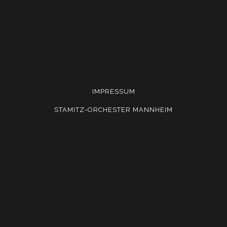
Angemeldet bleiben
Passwort vergessen?
IMPRESSUM
STAMITZ-ORCHESTER MANNHEIM