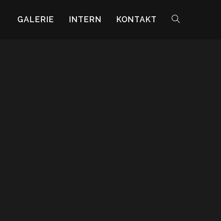
GALERIE
INTERN
KONTAKT
WEBSITE-
SUCHE
UMSCHALTEN
Benutzername oder E-Mail
*
Passwort
*
Angemeldet bleiben